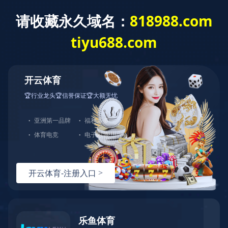
开云官方app下载站-
开云
生产加工各类仓储笼
堆叠平稳、装载能力大、可实现多层立体落高
全国热线
0537-3684888
首页
（中
Toggle
navigation
国）
当前位置：
仓储笼
>
开云官方app下载站-开云（中国）
开云官方app下载站-开云（中国）