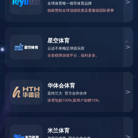
开云官方app下载站-开云（中国）
产品简介：
开云官方app下载站-开云（中国）具有存放物品容量固定、堆
放整洁、便于库存清点等特点。该仓储笼的使用提高了仓储空
间的利用率。开云官方app下载站-开云（中国）坚固耐用、运
输便捷、且能重复使用，从而降低仓储企业的人力消耗及包装
成本。因此不仅可以用于工厂生产车间，而且可以用于超市作