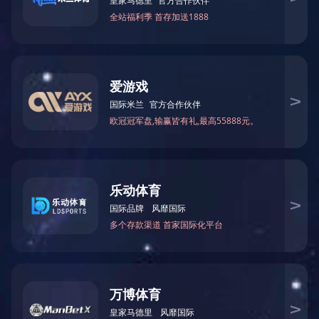
为展示促销和仓储。开云官方app下载站-开云（中国）结...
15550715159
咨询热线：
产品详情
开云官方app下载站-开云（中国）具有存放物品容量固定、堆
放整洁、便于库存清点等特点。该仓储笼的使用提高了仓储空
间的利用率。开云官方app下载站-开云（中国）坚固耐用、运
输便捷、且能重复使用，从而降低仓储企业的人力消耗及包装
成本。因此不仅可以用于工厂生产车间，而且可以用于超市作
为展示促销和仓储。