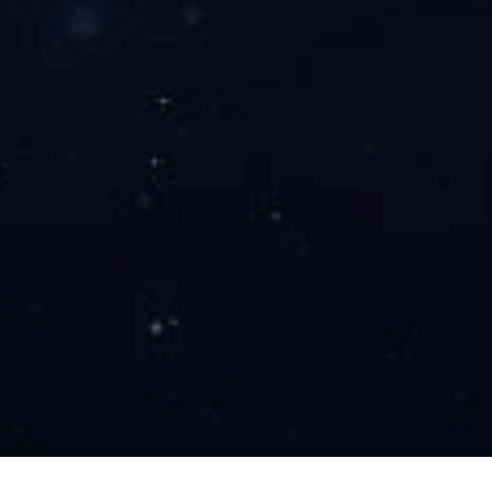
移动式蝴蝶笼
金属蝴蝶笼